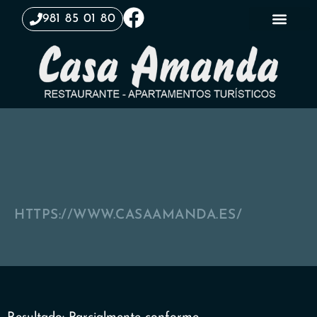
981 85 01 80
APARTAMENTOS TURÍ
HTTPS://WWW.CASAAMANDA.ES/